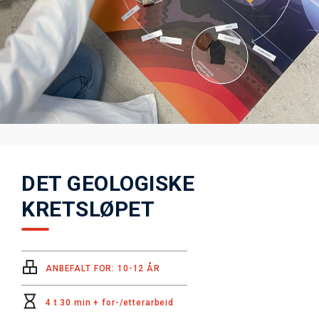
DET GEOLOGISKE
KRETSLØPET
ANBEFALT FOR: 10-12 ÅR
4 t 30 min + for-/etterarbeid