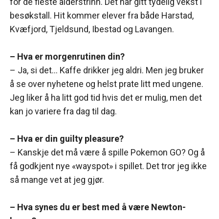
for de fleste alderstrinn. Det har gitt tydelig vekst i
besøkstall. Hit kommer elever fra både Harstad,
Kvæfjord, Tjeldsund, Ibestad og Lavangen.
– Hva er morgenrutinen din?
– Ja, si det… Kaffe drikker jeg aldri. Men jeg bruker
å se over nyhetene og helst prate litt med ungene.
Jeg liker å ha litt god tid hvis det er mulig, men det
kan jo variere fra dag til dag.
– Hva er din guilty pleasure?
– Kanskje det må være å spille Pokemon GO? Og å
få godkjent nye «wayspot» i spillet. Det tror jeg ikke
så mange vet at jeg gjør.
– Hva synes du er best med å være Newton-