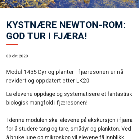
KYSTNÆRE NEWTON-ROM:
GOD TUR I FJÆRA!
08 okt 2020
Modul 1455 Dyr og planter i fjæresonen er nå
revidert og oppdatert etter LK20.
La elevene oppdage og systematisere et fantastisk
biologisk mangfold i fjæresonen!
I denne modulen skal elevene på ekskursjon i fjæra
for å studere tang og tare, smådyr og plankton. Ved
å bruke lupe og mikroskop vil elevene få innblikk i