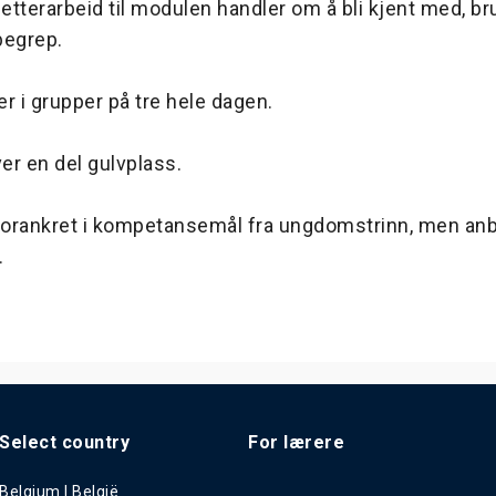
 etterarbeid til modulen handler om å bli kjent med, b
begrep.
r i grupper på tre hele dagen.
er en del gulvplass.
forankret i kompetansemål fra ungdomstrinn, men anbe
n.
Select country
For lærere
Belgium | België