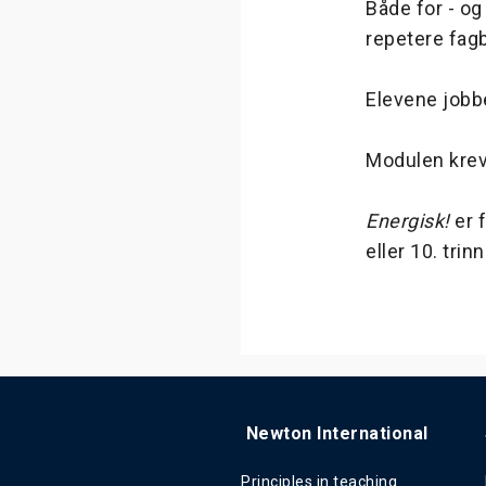
Både for - og
repetere fag
Elevene jobbe
Modulen krev
Energisk!
er 
eller 10. trin
Newton International
Principles in teaching