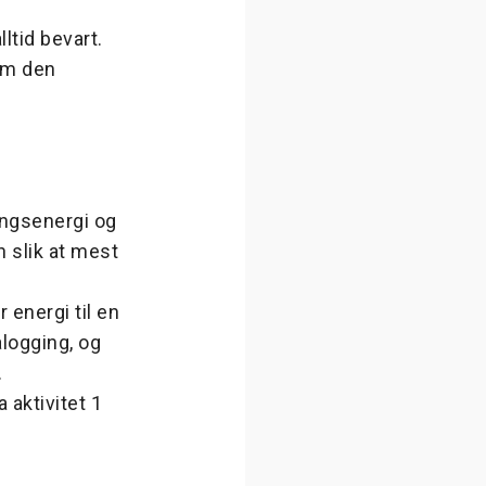
lltid bevart.
som den
ingsenergi og
 slik at mest
 energi til en
alogging, og
.
aktivitet 1