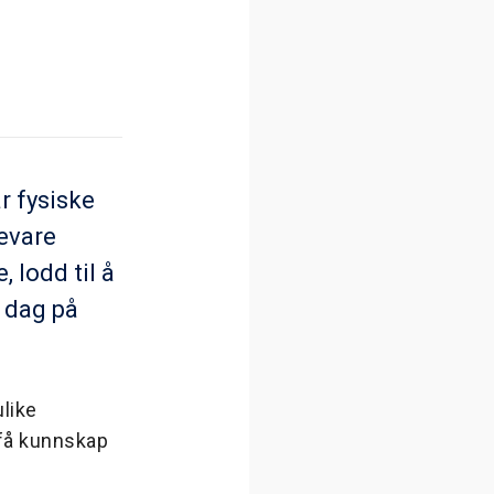
r fysiske
evare
, lodd til å
k dag på
like
 få kunnskap