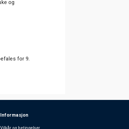
ruke og
fales for 9.
Informasjon
Vilkår og betingelser