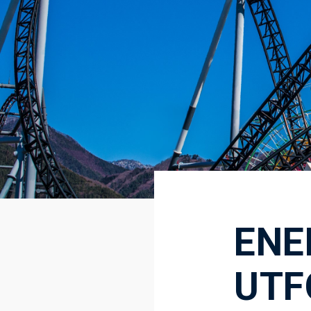
ENER
UTF