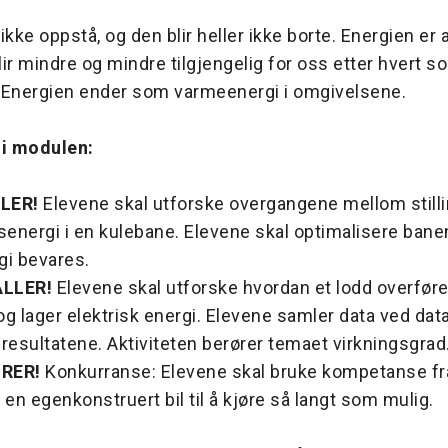
ikke oppstå, og den blir heller ikke borte. Energien er a
lir mindre og mindre tilgjengelig for oss etter hvert 
 Energien ender som varmeenergi i omgivelsene.
 i modulen:
LER!
Elevene skal utforske overgangene mellom still
energi i en kulebane. Elevene skal optimalisere banen
gi bevares.
ALLER!
Elevene skal utforske hvordan et lodd overfører
og lager elektrisk energi. Elevene samler data ved dat
 resultatene. Aktiviteten berører temaet virkningsgrad
ØRER!
Konkurranse: Elevene skal bruke kompetanse fra 
få en egenkonstruert bil til å kjøre så langt som mulig.