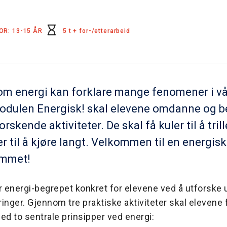
OR: 13-15 ÅR
5 t + for-/etterarbeid
m energi kan forklare mange fenomener i vå
modulen Energisk! skal elevene omdanne og b
orskende aktiviteter. De skal få kuler til å trille
ler til å kjøre langt. Velkommen til en energis
mmet!
r energi-begrepet konkret for elevene ved å utforske u
inger. Gjennom tre praktiske aktiviteter skal elevene
ed to sentrale prinsipper ved energi: