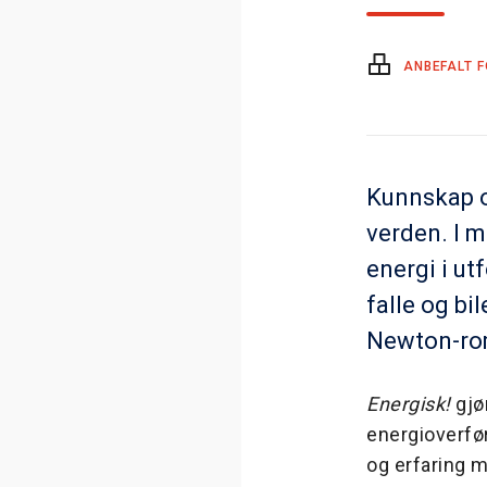
ANBEFALT F
Kunnskap o
verden. I 
energi i utf
falle og bi
Newton-ro
Energisk!
gjø
energioverfør
og erfaring m