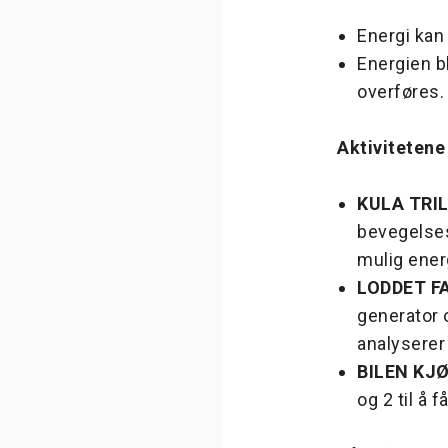
Energi kan 
Energien b
overføres.
Aktivitetene
KULA TRIL
bevegelses
mulig ener
LODDET F
generator 
analyserer
BILEN KJ
og 2 til å 