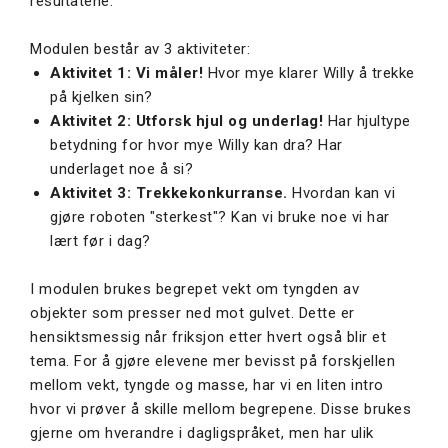
resultatene.
Modulen består av 3 aktiviteter:
Aktivitet 1: Vi måler!
Hvor mye klarer Willy å trekke
på kjelken sin?
Aktivitet 2: Utforsk hjul og underlag!
Har hjultype
betydning for hvor mye Willy kan dra? Har
underlaget noe å si?
Aktivitet 3: Trekkekonkurranse.
Hvordan kan vi
gjøre roboten "sterkest"? Kan vi bruke noe vi har
lært før i dag?
I modulen brukes begrepet vekt om tyngden av
objekter som presser ned mot gulvet. Dette er
hensiktsmessig når friksjon etter hvert også blir et
tema. For å gjøre elevene mer bevisst på forskjellen
mellom vekt, tyngde og masse, har vi en liten intro
hvor vi prøver å skille mellom begrepene. Disse brukes
gjerne om hverandre i dagligspråket, men har ulik