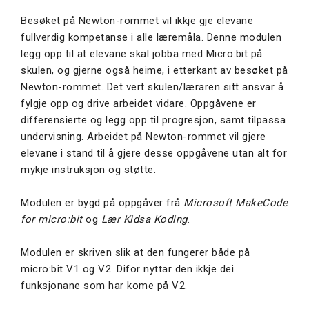
Besøket på Newton-rommet vil ikkje gje elevane
fullverdig kompetanse i alle læremåla. Denne modulen
legg opp til at elevane skal jobba med Micro:bit på
skulen, og gjerne også heime, i etterkant av besøket på
Newton-rommet. Det vert skulen/læraren sitt ansvar å
fylgje opp og drive arbeidet vidare. Oppgåvene er
differensierte og legg opp til progresjon, samt tilpassa
undervisning. Arbeidet på Newton-rommet vil gjere
elevane i stand til å gjere desse oppgåvene utan alt for
mykje instruksjon og støtte.
Modulen er bygd på oppgåver frå
Microsoft MakeCode
for micro:bit
og
Lær Kidsa Koding
.
Modulen er skriven slik at den fungerer både på
micro:bit V1 og V2. Difor nyttar den ikkje dei
funksjonane som har kome på V2.