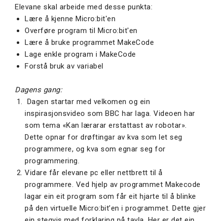
Elevane skal arbeide med desse punkta:
Lære å kjenne Micro:bit'en
Overføre program til Micro:bit'en
Lære å bruke programmet MakeCode
Lage enkle program i MakeCode
Forstå bruk av variabel
Dagens gang:
Dagen startar med velkomen og ein
inspirasjonsvideo som BBC har laga. Videoen har
som tema «Kan lærarar erstattast av robotar».
Dette opnar for drøftingar av kva som let seg
programmere, og kva som egnar seg for
programmering.
Vidare får elevane pc eller nettbrett til å
programmere. Ved hjelp av programmet Makecode
lagar ein eit program som får eit hjarte til å blinke
på den virtuelle Micro:bit’en i programmet. Dette gjer
ein stegvis med forklaring på tavla. Her er det ein