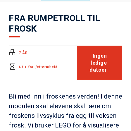
FRA RUMPETROLL TIL
FROSK
7 ÅR
Ingen
ledige
4 t + for-/etterarbeid
datoer
Bli med inn i froskenes verden! I denne
modulen skal elevene skal lære om
froskens livssyklus fra egg til voksen
frosk. Vi bruker LEGO for å visualisere