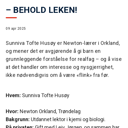
– BEHOLD LEKEN!
09 apr 2025
Sunniva Tofte Husøy er Newton-lærer i Orkland,
og mener det er avgjørende å gi barn en
grunnleggende forståelse for realfag – og å vise
at det handler om interesse og nysgjerrighet,
ikke nødvendigvis om å være «flink» fra før.
Hvem:
Sunniva Tofte Husøy
Hvor:
Newton Orkland, Trøndelag
Bakgrunn:
Utdannet lektor i kjemi og biologi.
På privaten:
Gift med Leiv Jørgen, og sammen har