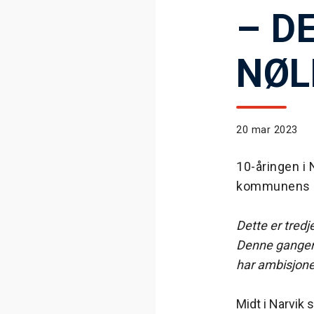
– D
NØL
20 mar 2023
10-åringen i 
kommunens ele
Dette er tred
Denne gangen 
har ambisjone
Midt i Narvik 