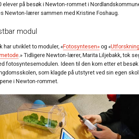
00 elever på besøk i Newton-rommet i Nordlandskommune
s Newton-lærer sammen med Kristine Foshaug.
stbar modul
har utviklet to moduler, «
Fotosyntesen»
og «
Utforsknin
g metode
.» Tidligere Newton-lærer, Marita Liljebakk, tok se
 fotosyntesemodulen. Ideen til den kom etter et besøk 
ungdomsskolen, som klagde på utstyret ved sin egen skole
opene i Newton-rommet.