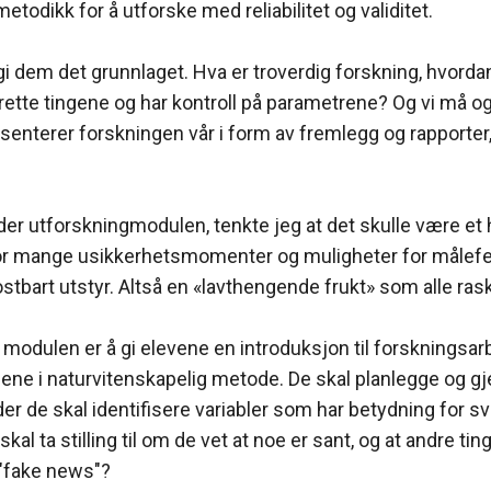
metodikk for å utforske med reliabilitet og validitet.
gi dem det grunnlaget. Hva er troverdig forskning, hvordan 
 rette tingene og har kontroll på parametrene? Og vi må o
senterer forskningen vår i form av fremlegg og rapporter
der utforskningmodulen, tenkte jeg at det skulle være et 
or mange usikkerhetsmomenter og muligheter for målefe
stbart utstyr. Altså en «lavthengende frukt» som alle raskt
modulen er å gi elevene en introduksjon til forskningsar
gene i naturvitenskapelig metode. De skal planlegge og g
er de skal identifisere variabler som har betydning for svi
kal ta stilling til om de vet at noe er sant, og at andre tin
"fake news"?