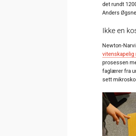
det rundt 12
Anders Øgsne
Ikke en ko
Newton-Narvik 
vitenskapeli
prosessen med
faglærer fra 
sett mikrosk