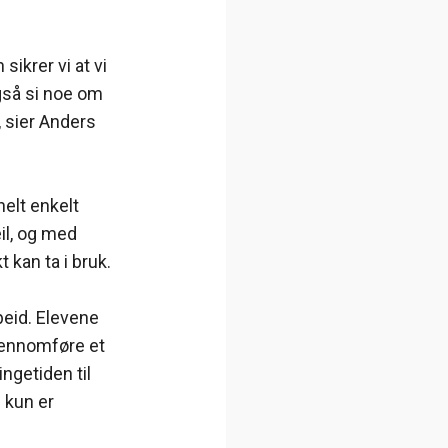
sikrer vi at vi
gså si noe om
, sier Anders
helt enkelt
il, og med
 kan ta i bruk.
beid. Elevene
jennomføre et
ngetiden til
g kun er