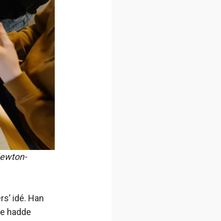
Newton-
s’ idé. Han
ke hadde