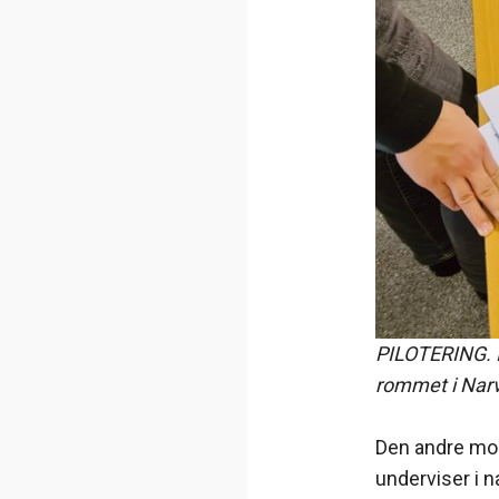
PILOTERING. I
rommet i Narv
Den andre mod
underviser i 