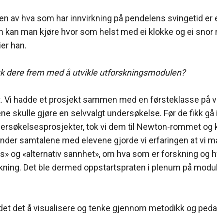
en av hva som har innvirkning på pendelens svingetid er 
en kan man kjøre hvor som helst med ei klokke og ei snor
ier han.
k dere frem med å utvikle utforskningsmodulen?
rt. Vi hadde et prosjekt sammen med en førsteklasse på 
ene skulle gjøre en selvvalgt undersøkelse. Før de fikk gå
ersøkelsesprosjekter, tok vi dem til Newton-rommet og k
nder samtalene med elevene gjorde vi erfaringen at vi m
» og «alternativ sannhet», om hva som er forskning og 
skning. Det ble dermed oppstartspraten i plenum på module
r det det å visualisere og tenke gjennom metodikk og ped