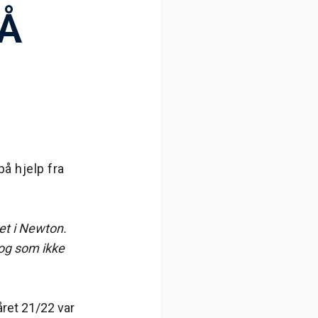
 Å
på hjelp fra
et i Newton.
 og som ikke
året 21/22 var