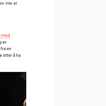
n. Her er
g med
g av
fra en
 etter å ha