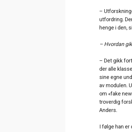
– Utforskning
utfordring. D
henge i den, s
– Hvordan gik
– Det gikk fo
der alle klass
sine egne und
av modulen. U
om «fake news
troverdig for
Anders.
I følge han e