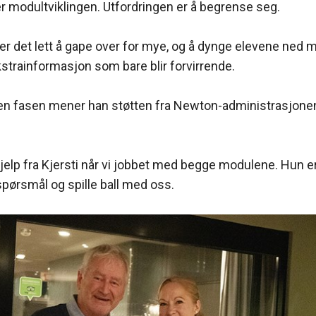
r modultviklingen. Utfordringen er å begrense seg.
 er det lett å gape over for mye, og å dynge elevene ne
kstrainformasjon som bare blir forvirrende.
den fasen mener han støtten fra Newton-administrasjonen
hjelp fra Kjersti når vi jobbet med begge modulene. Hun er f
e spørsmål og spille ball med oss.