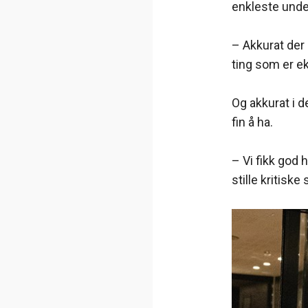
enkleste unde
– Akkurat der
ting som er e
Og akkurat i 
fin å ha.
– Vi fikk god 
stille kritisk