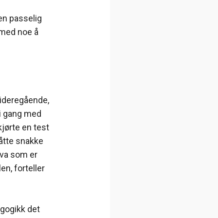
en passelig
 med noe å
videregående,
 i gang med
jørte en test
åtte snakke
hva som er
n, forteller
agogikk det