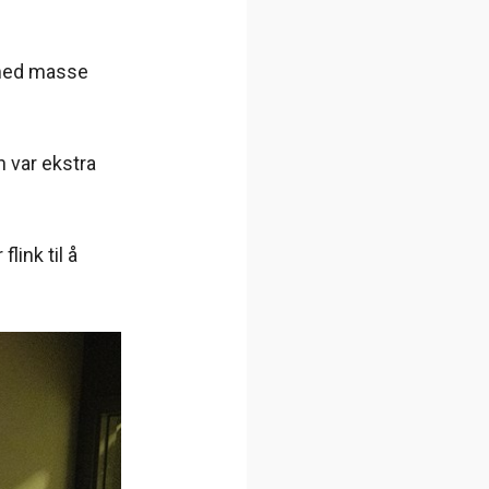
d med masse
 var ekstra
link til å