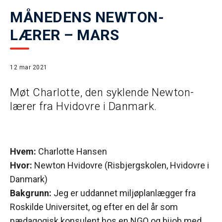
MÅNEDENS NEWTON-
LÆRER – MARS
12 mar 2021
Møt Charlotte, den syklende Newton-
lærer fra Hvidovre i Danmark.
Hvem:
Charlotte Hansen
Hvor:
Newton Hvidovre (Risbjergskolen, Hvidovre i
Danmark)
Bakgrunn:
Jeg er uddannet miljøplanlægger fra
Roskilde Universitet, og efter en del år som
pædagogisk konsulent hos en NGO og bijob med