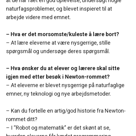
at de har fået en god oplevelse, undersøgt nogle
naturfagsproblemer, og blevet inspieret til at
arbejde videre med emnet.
– Hva er det morsomste/kuleste å lære bort?
– At lære eleverne at være nysgerrige, stille
spørgsmål og undersøge deres spørgsmål.
– Hva ønsker du at elever og lærere skal sitte
igjen med etter besøk i Newton-rommet?
– At eleverne er blevet nysgerrige på naturfaglige
emner, ny teknologi og nye arbejdsmetoder.
– Kan du fortelle en artig/god historie fra Newton-
rommet ditt?
– I “Robot og matematik” er det skønt at se,