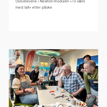
Osloelevene i Newton-modulen «Til værs
med tall» etter påske.