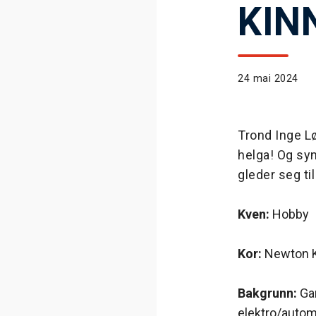
KIN
24 mai 2024
Trond Inge Løk
helga! Og sy
gleder seg ti
Kven:
Hobby
Kor:
Newton Ki
Bakgrunn:
Gan
elektro/automa