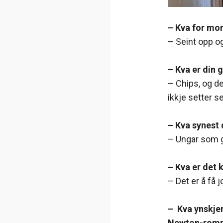
– Kva for mo
– Seint opp og
– Kva er din 
– Chips, og de
ikkje setter se
– Kva synest
– Ungar som gl
– Kva er det 
– Det er å få
– Kva ynskjer
Newton-rom