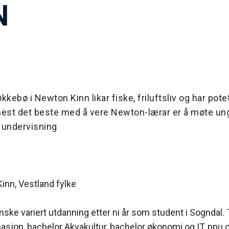
N
kebø i Newton Kinn likar fiske, friluftsliv og har potetg
nest det beste med å vere Newton-lærar er å møte u
l undervisning
nn, Vestland fylke
ske variert utdanning etter ni år som student i Sogndal. 
sjon, bachelor Akvakultur, bachelor økonomi og IT, ppu og