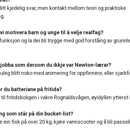
 litt kjedelig svar, men kontakt mellom teori og praktiske
g.
 vi motivera barn og unge til å velje realfag?
efunksjon og la dei bli trygge med god forståing av grunn
u jobba som dersom du ikkje var Newton-lærar?
uleg blitt noko med animering for oppfinnere, eller sjarkfi
r du batteriane på fritida?
 til fritidsboligen i vakre Rognaldsvågen, øyidyllen ytterst
ng som står på din bucket-list?
ke ein fisk på over 20 kg, kjøre vannscooter og å bli passe