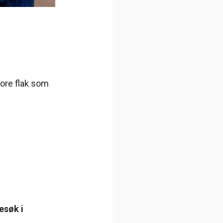
tore flak som
esøk i