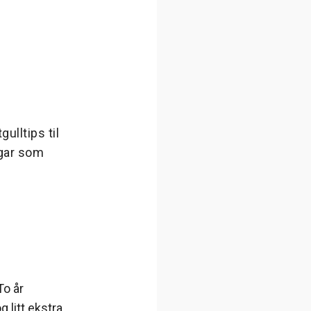
ulltips til
ngar som
To år
 litt ekstra