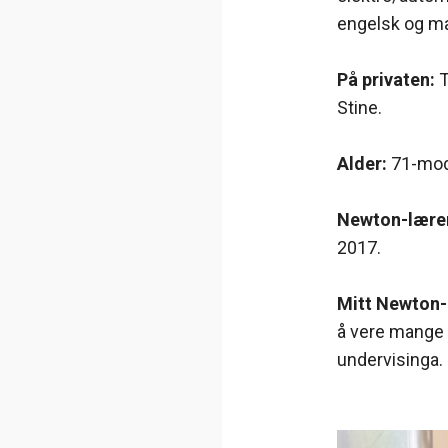
engelsk og m
På privaten:
T
Stine.
Alder:
71-mod
Newton-lærer
2017.
Mitt Newton
å vere mange 
undervisinga.