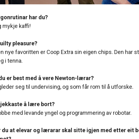
rgonrutinar har du?
 mykje kaffi!
guilty pleasure?
n nye favoritten er Coop Extra sin eigen chips. Den har s
g i tenna.
 du er best med å vere Newton-lærar?
eder seg til undervising, og som får rom til å utforske.
kjekkaste å lære bort?
 jobbe med levande yngel og programmering av robotar.
 du at elevar og lærarar skal sitte igjen med etter eit b
met?