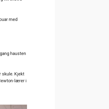
mbuar med
i gang hausten
 skule. Kjekt
Newton-lærer i