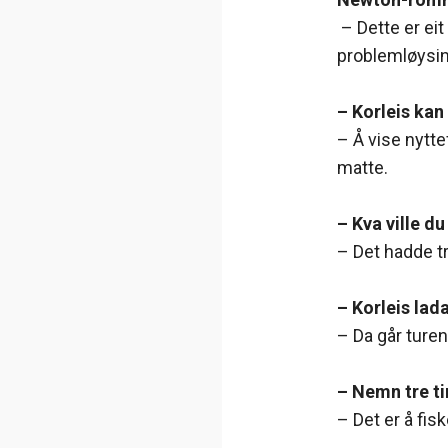
– Dette er eit
problemløysin
– Korleis kan
– Å vise nytt
matte.
– Kva ville d
– Det hadde tr
– Korleis lada
– Da går turen
– Nemn tre ti
– Det er å fis