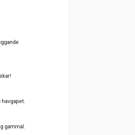
leggande
skar!
 i havgapet.
lig gammal.