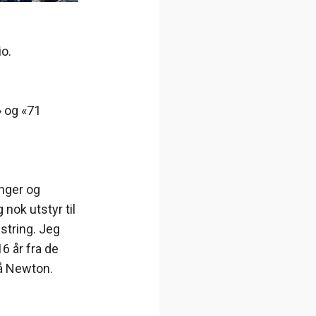
io.
 og «71
enger og
nok utstyr til
estring. Jeg
6 år fra de
på Newton.