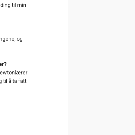
ing til min
ngene, og
er?
 Newtonlærer
il å ta fatt