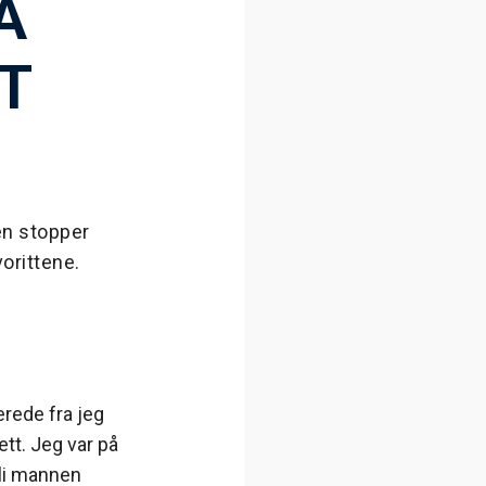
Å
ET
 en stopper
orittene.
erede fra jeg
ett. Jeg var på
bli mannen