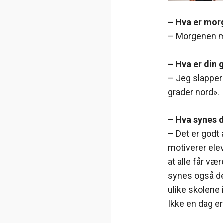
– Hva er mor
– Morgenen mi
– Hva er din 
– Jeg slappe
grader nord».
– Hva synes 
– Det er godt 
motiverer elev
at alle får væ
synes også det
ulike skolene 
Ikke en dag er