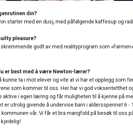
genrutinen din?
n starter med en dusj, med påfølgende kaffesup og rad
guilty pleasure?
r skremmende godt av med realityprogram som «Farmen»
du er best med å være Newton-lærer?
å kunne ta i mot elever og vite at vi har et opplegg som f
ene som kommer til oss. Her har vi god voksentetthet og 
re aktive i egen læring og får muligheten til å kjenne på m
 er utrolig givende å undervise barn i aldersspennet 6 - 1
i kommunen vår. Vi får et bra mangfold på besøk til oss 
 kjedelig!