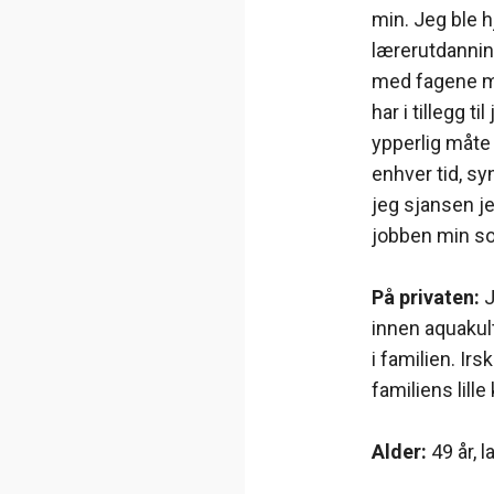
min. Jeg ble h
lærerutdannin
med fagene ma
har i tillegg 
ypperlig måte
enhver tid, s
jeg sjansen jeg
jobben min so
På privaten:
J
innen aquakult
i familien. Ir
familiens lill
Alder:
49 år, l