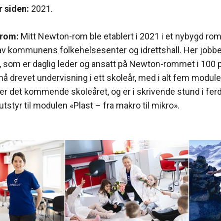
 siden:
2021.
-rom:
Mitt Newton-rom ble etablert i 2021 i et nybygd rom
av kommunens folkehelsesenter og idrettshall. Her jobb
, som er daglig leder og ansatt på Newton-rommet i 100 
r nå drevet undervisning i ett skoleår, med i alt fem moduler
r det kommende skoleåret, og er i skrivende stund i fer
tstyr til modulen «Plast – fra makro til mikro».