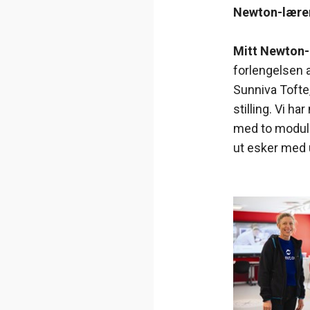
Newton-lærer
Mitt Newton
forlengelsen 
Sunniva Tofte
stilling. Vi ha
med to module
ut esker med u