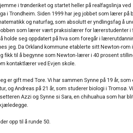
jemme i trønderiket og startet heller på realfagslinja ved
ga i Trondheim. Siden 1999 har jeg jobbet som lærer på b
tematikk og naturfag, som absolutt er yndlingsfag å und
til jobben som lærer vært praksislærer for lærerstudenter i f
 å holde seg oppdatert på hva som foregår i lærerutdannin
ynes jeg. Da Orkland kommune etablerte sitt Newton-rom i
 fikk til å begynne som Newton-lærer i 40 prosent stilling, 
m kontaktlærer ved Evjen skole.
eg er gift med Tore. Vi har sammen Synne på 19 år, som e
ur, og Andreas på 21 år, som studerer biologi i Tromsø. V
sksetteren Azzi og Synne si Sara, en chihuahua som har bli
e kjæledegge.
ader opp til å runde 50.