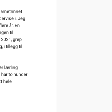
arnetrinnet
ervise i. Jeg
lere år. En
gen til
 2021, grep
i tillegg til
r lærling
i har to hunder
tt hele