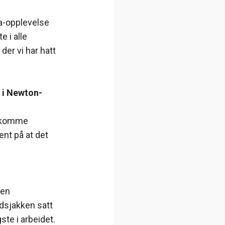
aha-opplevelse
 i alle
er vi har hatt
k i Newton-
il komme
jent på at det
len
idsjakken satt
ste i arbeidet.