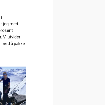
 i
er jeg med
prosent
. Vi utvider
d med å pakke