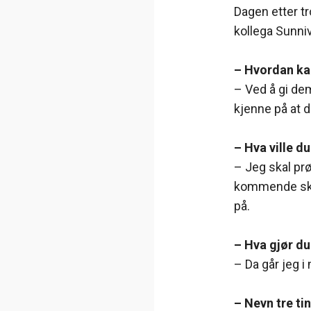
Dagen etter t
kollega Sunni
– Hvordan kan
– Ved å gi de
kjenne på at d
– Hva ville 
– Jeg skal prø
kommende skol
på.
– Hva gjør du
– Da går jeg i 
– Nevn tre ti