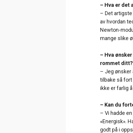
– Hva er det 
– Det artigste
av hvordan te
Newton-module
mange slike ø
– Hva ønsker 
rommet ditt?
– Jeg ønsker a
tilbake så fort
ikke er farlig å
– Kan du fort
– Vi hadde en
«Energisk». H
godt på i opps