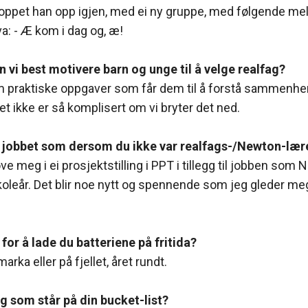
roppet han opp igjen, med ei ny gruppe, med følgende meld
va: - Æ kom i dag og, æ!
 vi best motivere barn og unge til å velge realfag?
m praktiske oppgaver som får dem til å forstå sammenhe
et ikke er så komplisert om vi bryter det ned.
du jobbet som dersom du ikke var realfags-/Newton-lær
ve meg i ei prosjektstilling i PPT i tillegg til jobben som
eår. Det blir noe nytt og spennende som jeg gleder meg t
 for å lade du batteriene på fritida?
marka eller på fjellet, året rundt.
ng som står på din bucket-list?