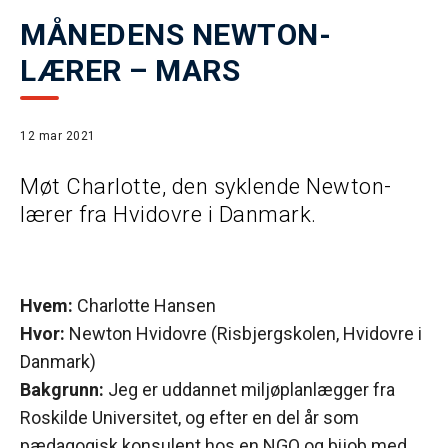
MÅNEDENS NEWTON-
LÆRER – MARS
12 mar 2021
Møt Charlotte, den syklende Newton-
lærer fra Hvidovre i Danmark.
Hvem:
Charlotte Hansen
Hvor:
Newton Hvidovre (Risbjergskolen, Hvidovre i
Danmark)
Bakgrunn:
Jeg er uddannet miljøplanlægger fra
Roskilde Universitet, og efter en del år som
pædagogisk konsulent hos en NGO og bijob med