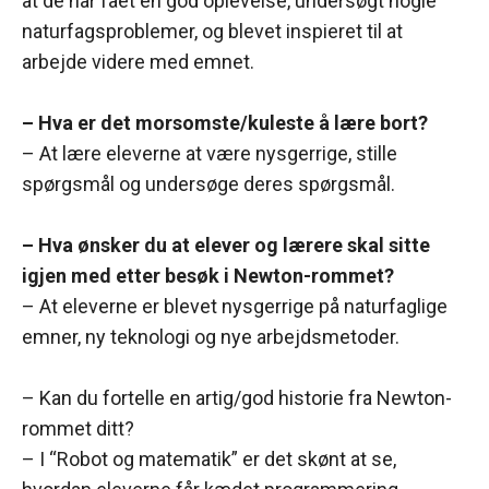
at de har fået en god oplevelse, undersøgt nogle
naturfagsproblemer, og blevet inspieret til at
arbejde videre med emnet.
– Hva er det morsomste/kuleste å lære bort?
– At lære eleverne at være nysgerrige, stille
spørgsmål og undersøge deres spørgsmål.
– Hva ønsker du at elever og lærere skal sitte
igjen med etter besøk i Newton-rommet?
– At eleverne er blevet nysgerrige på naturfaglige
emner, ny teknologi og nye arbejdsmetoder.
– Kan du fortelle en artig/god historie fra Newton-
rommet ditt?
– I “Robot og matematik” er det skønt at se,