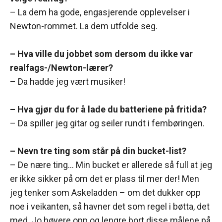
– La dem ha gode, engasjerende opplevelser i
Newton-rommet. La dem utfolde seg.
– Hva ville du jobbet som dersom du ikke var
realfags-/Newton-lærer?
– Da hadde jeg vært musiker!
– Hva gjør du for å lade du batteriene på fritida?
– Da spiller jeg gitar og seiler rundt i fembøringen.
– Nevn tre ting som står på din bucket-list?
– De nære ting… Min bucket er allerede så full at jeg
er ikke sikker på om det er plass til mer der! Men
jeg tenker som Askeladden – om det dukker opp
noe i veikanten, så havner det som regel i bøtta, det
med. Jo høyere opp og lengre bort disse målene på