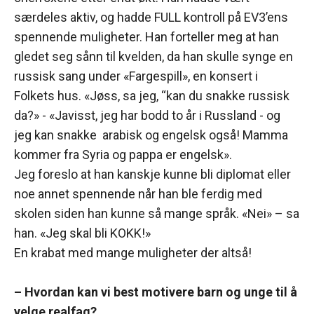
særdeles aktiv, og hadde FULL kontroll på EV3’ens
spennende muligheter. Han forteller meg at han
gledet seg sånn til kvelden, da han skulle synge en
russisk sang under «Fargespill», en konsert i
Folkets hus. «Jøss, sa jeg, “kan du snakke russisk
da?» - «Javisst, jeg har bodd to år i Russland - og
jeg kan snakke arabisk og engelsk også! Mamma
kommer fra Syria og pappa er engelsk».
Jeg foreslo at han kanskje kunne bli diplomat eller
noe annet spennende når han ble ferdig med
skolen siden han kunne så mange språk. «Nei» – sa
han. «Jeg skal bli KOKK!»
En krabat med mange muligheter der altså!
– Hvordan kan vi best motivere barn og unge til å
velge realfag?