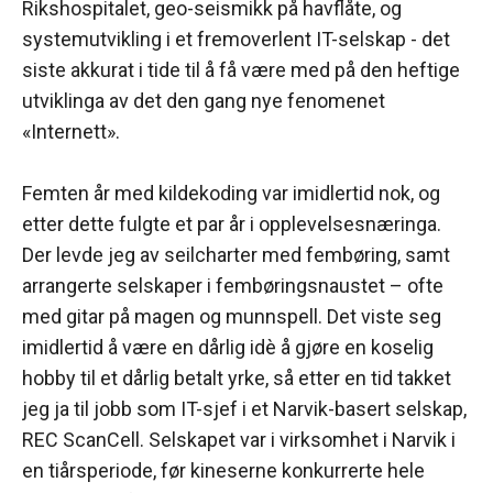
Rikshospitalet, geo-seismikk på havflåte, og
systemutvikling i et fremoverlent IT-selskap - det
siste akkurat i tide til å få være med på den heftige
utviklinga av det den gang nye fenomenet
«Internett».
Femten år med kildekoding var imidlertid nok, og
etter dette fulgte et par år i opplevelsesnæringa.
Der levde jeg av seilcharter med fembøring, samt
arrangerte selskaper i fembøringsnaustet – ofte
med gitar på magen og munnspell. Det viste seg
imidlertid å være en dårlig idè å gjøre en koselig
hobby til et dårlig betalt yrke, så etter en tid takket
jeg ja til jobb som IT-sjef i et Narvik-basert selskap,
REC ScanCell. Selskapet var i virksomhet i Narvik i
en tiårsperiode, før kineserne konkurrerte hele