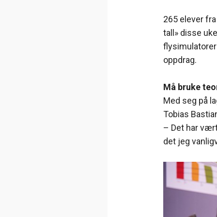
265 elever fr
tall» disse uk
flysimulatore
oppdrag.
Må bruke teor
Med seg på lag
Tobias Bastia
– Det har vær
det jeg vanligvi