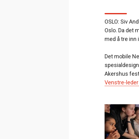
OSLO: Siv And
Oslo. Da det 
med å tre inn 
Det mobile New
spesialdesign
Akershus fest
Venstre-leder