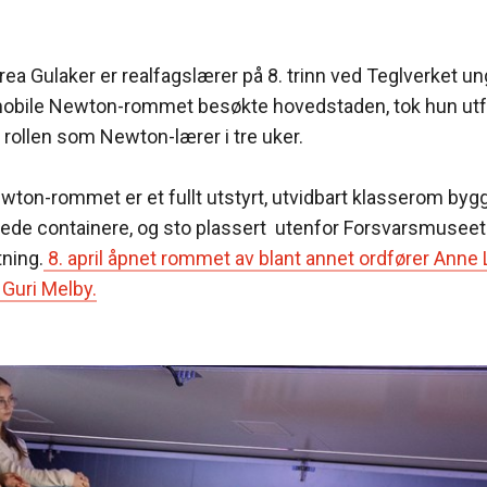
rea Gulaker er realfagslærer på 8. trinn ved Teglverket 
mobile Newton-rommet besøkte hovedstaden, tok hun utf
i rollen som Newton-lærer i tre uker.
ton-rommet er et fullt utstyrt, utvidbart klasserom bygge
ede containere, og sto plassert utenfor Forsvarsmuseet
ning.
8. april åpnet rommet av blant annet ordfører Anne
 Guri Melby.