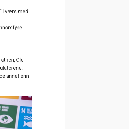
«Til værs med
i
jennomføre
rathen, Ole
ulatorene.
noe annet enn