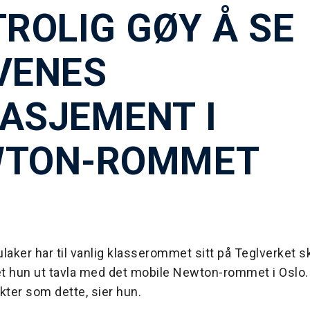
TROLIG GØY Å SE
VENES
ASJEMENT I
WTON-ROMMET
laker har til vanlig klasserommet sitt på Teglverket s
tet hun ut tavla med det mobile Newton-rommet i Oslo.
kter som dette, sier hun.