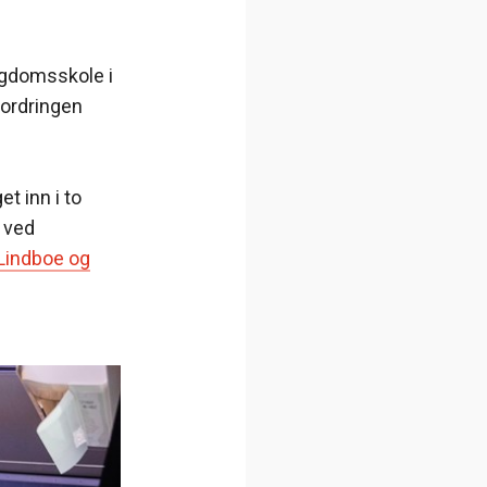
ungdomsskole i
ordringen
t inn i to
 ved
 Lindboe og