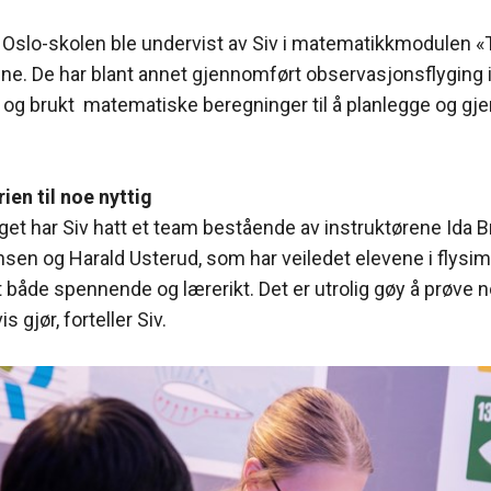
a Oslo-skolen ble undervist av Siv i matematikkmodulen 
ene. De har blant annet gjennomført observasjonsflyging 
r og brukt matematiske beregninger til å planlegge og g
ien til noe nyttig
et har Siv hatt et team bestående av instruktørene Ida B
nsen og Harald Usterud, som har veiledet elevene i flysim
t både spennende og lærerikt. Det er utrolig gøy å prøve 
s gjør, forteller Siv.