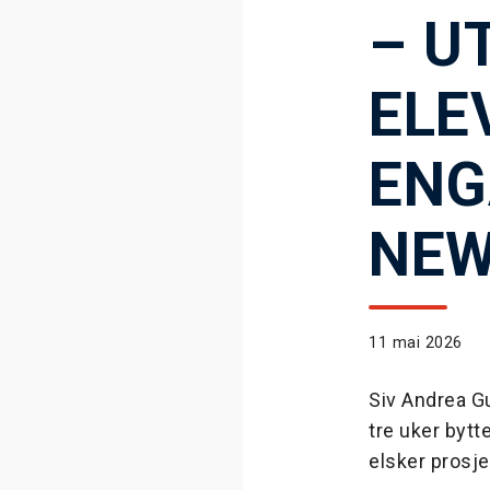
– U
ELE
ENG
NE
11 mai 2026
Siv Andrea Gu
tre uker byt
elsker prosje