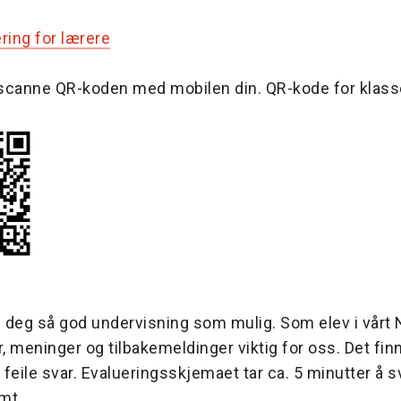
ering for lærere
scanne QR-koden med mobilen din. QR-kode for klass
gi deg så god undervisning som mulig. Som elev i vår
r, meninger og tilbakemeldinger viktig for oss. Det fin
r feile svar. Evalueringsskjemaet tar ca. 5 minutter å s
ymt.