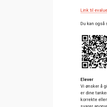
Link til evalu
Du kan også 
Elever
Vi ønsker å 
er dine tanke
korrekte elle
svarer anon