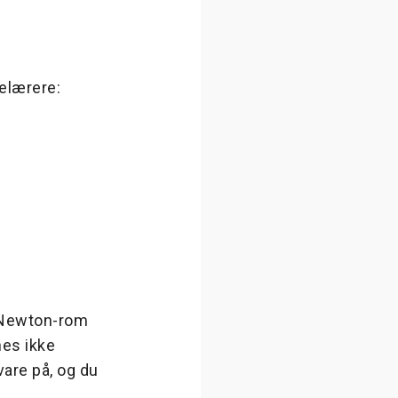
elærere:
t Newton-rom
nes ikke
vare på, og du