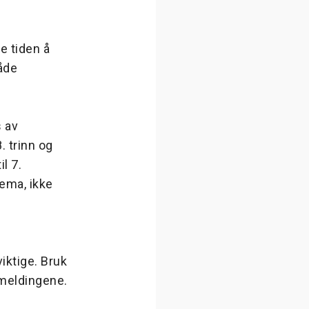
e tiden å
åde
 av
 trinn og
l 7.
jema, ikke
ktige. Bruk
emeldingene.
.