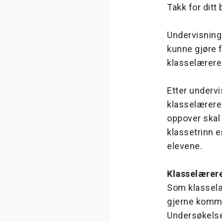
Takk for dit
Undervisninge
kunne gjøre f
klasselærere
Etter underv
klasselærere
oppover skal 
klassetrinn e
elevene.
Klasselærer
Som klasselæ
gjerne kommen
Undersøkelsen