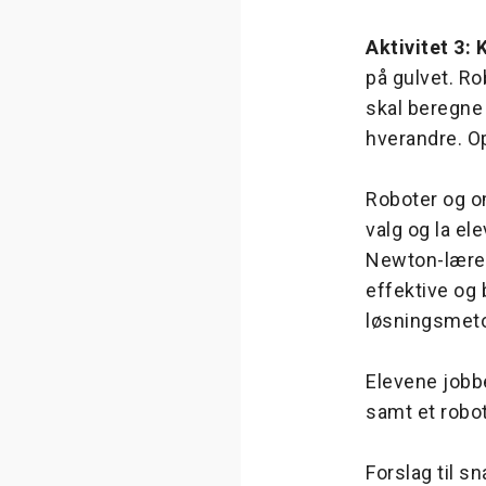
Aktivitet 3: 
på gulvet. Ro
skal beregne
hverandre. O
Roboter og om
valg og la el
Newton-lærer 
effektive og
løsningsmetod
Elevene jobbe
samt et robotb
Forslag til s