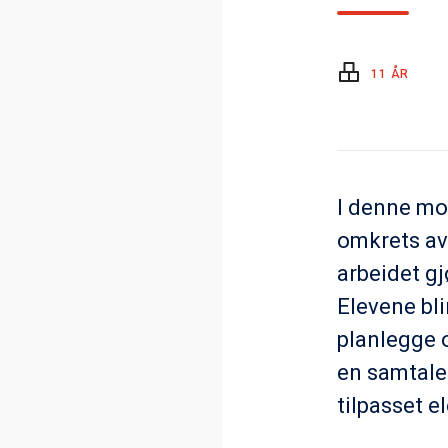
11 ÅR
I denne mo
omkrets av 
arbeidet g
Elevene bl
planlegge o
en samtale
tilpasset el