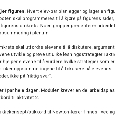
Kjør figuren.
Hvert elev-par planlegger og lager en fig
boten skal programmeres til å kjøre på figurens sider
 figurens omkrets. Noen grupper presenterer arbeidet
ppsummering i plenum.
krets skal utfordre elevene til å diskutere, argument
evene utvikle og prøve ut ulike løsningsstrategier i akti
hjelper elevene til å vurdere hvilke strategier som e
 bruker oppsummeringene til å fokusere på elevenes
er, ikke på "riktig svar".
r i par hele dagen. Modulen krever en del arbeidsplas
ord til aktivitet 2.
nakkekonsept/stikkord til Newton-lærer finnes i vedlag