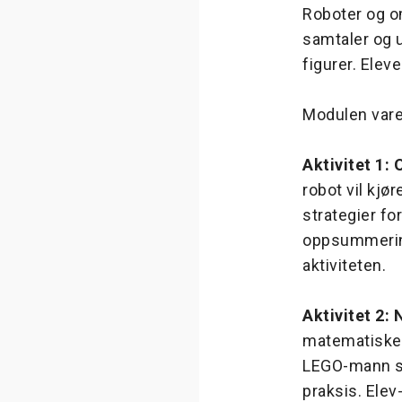
Roboter og o
samtaler og 
figurer. Elev
Modulen varer
Aktivitet 1: 
robot vil kjø
strategier fo
oppsummering
aktiviteten.
Aktivitet 2
matematiske o
LEGO-mann so
praksis. Elev