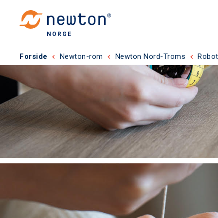
NORGE
Forside
Newton-rom
Newton Nord-Troms
Robot