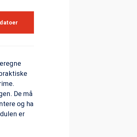
 datoer
beregne
praktiske
rime.
agen. De må
entere og ha
dulen er