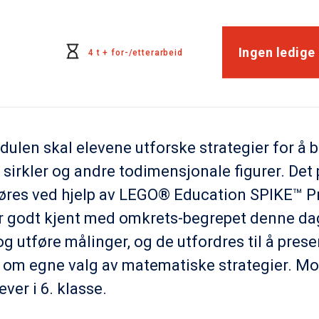
Ingen ledige
4 t + for-/etterarbeid
dulen skal elevene utforske strategier for å 
sirkler og andre todimensjonale figurer. Det 
jøres ved hjelp av LEGO® Education SPIKE™ P
ir godt kjent med omkrets-begrepet denne d
g utføre målinger, og de utfordres til å pres
 om egne valg av matematiske strategier. Mo
ever i 6. klasse.