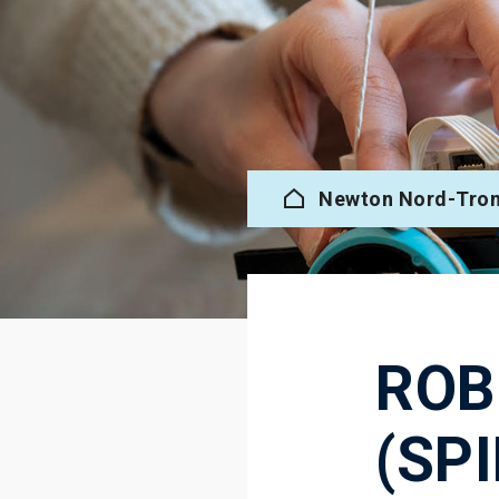
Newton Nord-Tro
ROB
(SP