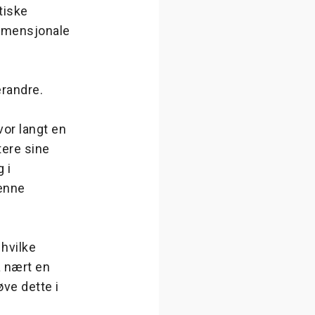
tiske
dimensjonale
erandre.
vor langt en
tere sine
 i
denne
hvilke
å nært en
ve dette i