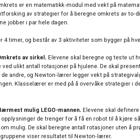
mkrets er en matematikk-modul med vekt på matema
utforsking av strategier for å beregne omkrets av to-
ene jobber i par hele dagen.
 4 timer, og består av 3 aktiviteter som bygger på hv
Omkrets av sirkel.
Elevene skal beregne og teste ut h
re ved ulikt antall rotasjoner på hjulene. De skal presen
r de andre, og Newton-lærer legger vekt på strategivalg
en. Klasselærer er med på å overvåke strategier i 
: Nærmest mulig LEGO-mannen.
Elevene skal definere 
pplysninger de trenger for å få en robot til å kjøre s
m mulig. De skal beregne antall rotasjoner uten å prø
-gruppene viser resultatet til Newton-lærer.