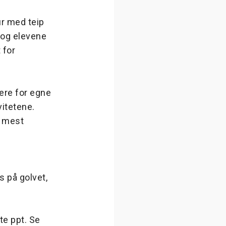
ur med teip
, og elevene
 for
ere for egne
vitetene.
r mest
s på golvet,
te ppt. Se