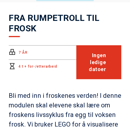
FRA RUMPETROLL TIL
FROSK
7 ÅR
Ingen
ledige
4 t + for-/etterarbeid
datoer
Bli med inn i froskenes verden! I denne
modulen skal elevene skal lære om
froskens livssyklus fra egg til voksen
frosk. Vi bruker LEGO for å visualisere