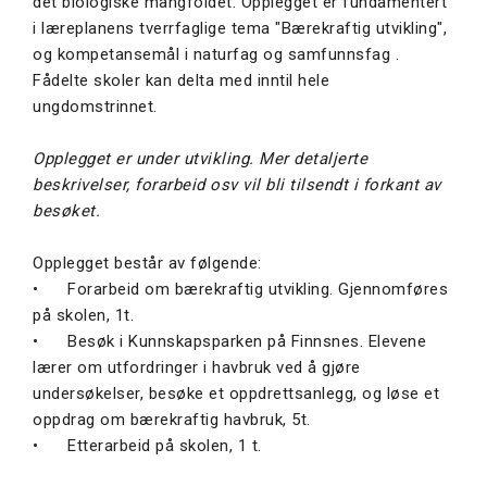
det biologiske mangfoldet. Opplegget er fundamentert
i læreplanens tverrfaglige tema "Bærekraftig utvikling",
og kompetansemål i naturfag og samfunnsfag .
Fådelte skoler kan delta med inntil hele
ungdomstrinnet.
Opplegget er under utvikling. Mer detaljerte
beskrivelser, forarbeid osv vil bli tilsendt i forkant av
besøket.
Opplegget består av følgende:
•
Forarbeid om bærekraftig utvikling. Gjennomføres
på skolen, 1t.
•
Besøk i Kunnskapsparken på Finnsnes. Elevene
lærer om utfordringer i havbruk ved å gjøre
undersøkelser, besøke et oppdrettsanlegg, og løse et
oppdrag om bærekraftig havbruk, 5t.
•
Etterarbeid på skolen, 1 t.