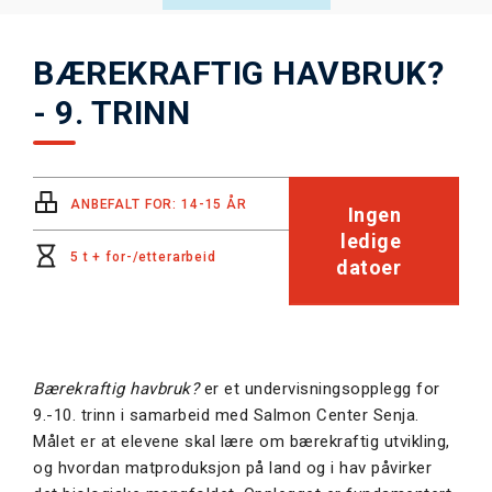
BÆREKRAFTIG HAVBRUK?
- 9. TRINN
ANBEFALT FOR: 14-15 ÅR
Ingen
ledige
5 t + for-/etterarbeid
datoer
Bærekraftig havbruk?
er et undervisningsopplegg for
9.-10. trinn i samarbeid med Salmon Center Senja.
Målet er at elevene skal lære om bærekraftig utvikling,
og hvordan matproduksjon på land og i hav påvirker