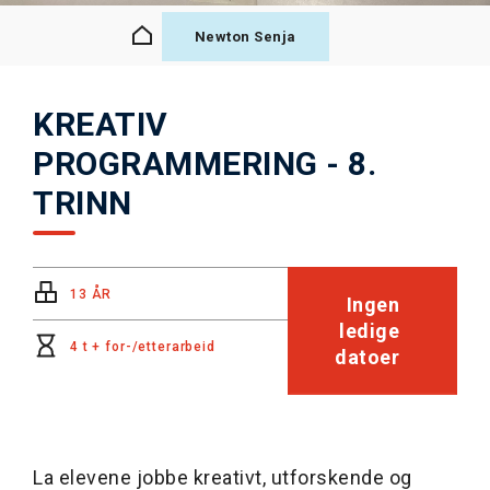
Newton Senja
KREATIV
PROGRAMMERING - 8.
TRINN
13 ÅR
Ingen
ledige
4 t + for-/etterarbeid
datoer
La elevene jobbe kreativt, utforskende og