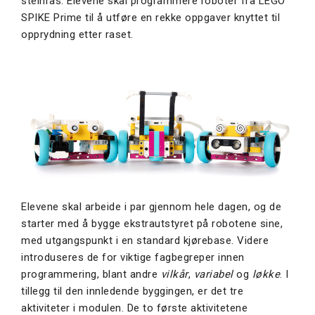
steinras. Elevene skal programmere roboter fra LEGO
SPIKE Prime til å utføre en rekke oppgaver knyttet til
opprydning etter raset.
Elevene skal arbeide i par gjennom hele dagen, og de
starter med å bygge ekstrautstyret på robotene sine,
med utgangspunkt i en standard kjørebase. Videre
introduseres de for viktige fagbegreper innen
programmering, blant andre
vilkår
,
variabel
og
løkke
. I
tillegg til den innledende byggingen, er det tre
aktiviteter i modulen. De to første aktivitetene