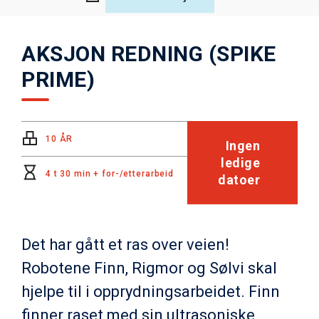
AKSJON REDNING (SPIKE
PRIME)
10 ÅR
Ingen
ledige
4 t 30 min + for-/etterarbeid
datoer
Det har gått et ras over veien!
Robotene Finn, Rigmor og Sølvi skal
hjelpe til i opprydningsarbeidet. Finn
finner raset med sin ultrasoniske