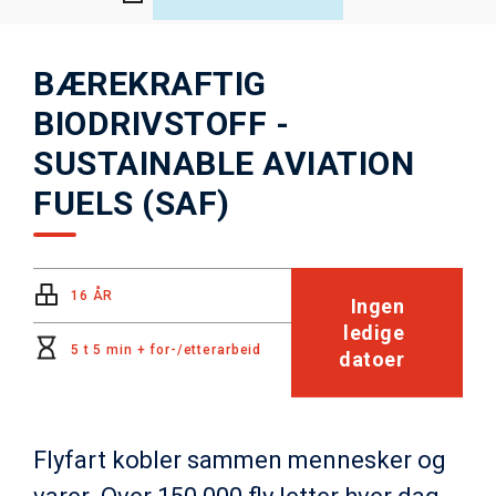
BÆREKRAFTIG
BIODRIVSTOFF -
SUSTAINABLE AVIATION
FUELS (SAF)
16 ÅR
Ingen
ledige
5 t 5 min + for-/etterarbeid
datoer
Flyfart kobler sammen mennesker og