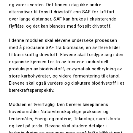
og varer i verden.
Det finnes i dag ikke andre
alternativer til fossilt drivstoff enn SAF for
luftfart
over lange distanser
. SAF kan brukes i eksisterende
flyflåte, og det kan blandes med fossilt drivstoff.
I denne modulen skal elevene undersøke prosessen
med å produsere SAF fra biomasse, en av flere kilder
til bærekraftig drivstoff. Elevene skal
fordype seg i den
organiske kjemien for to av trinnene i industriell
produksjon av biodrivstoff; enzymatisk nedbrytning av
store karbohydrater, og videre fermentering til etanol.
Elevene skal også vurdere og diskutere biodrivstoff i et
bærekraftsperspektiv.
Modulen er tverrfaglig. Den berører læreplanens
hovedområder Naturvitenskapelige praksiser og
tenkemåter, Energi og materie, Teknologi, samt Jorda
og livet på jorda. Elevene skal studere detaljer i