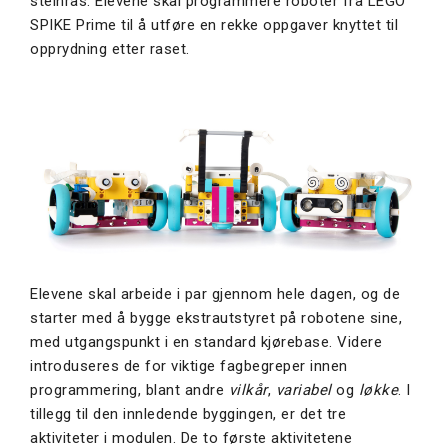
steinras. Elevene skal programmere roboter fra LEGO
SPIKE Prime til å utføre en rekke oppgaver knyttet til
opprydning etter raset.
Elevene skal arbeide i par gjennom hele dagen, og de
starter med å bygge ekstrautstyret på robotene sine,
med utgangspunkt i en standard kjørebase. Videre
introduseres de for viktige fagbegreper innen
programmering, blant andre
vilkår
,
variabel
og
løkke
. I
tillegg til den innledende byggingen, er det tre
aktiviteter i modulen. De to første aktivitetene