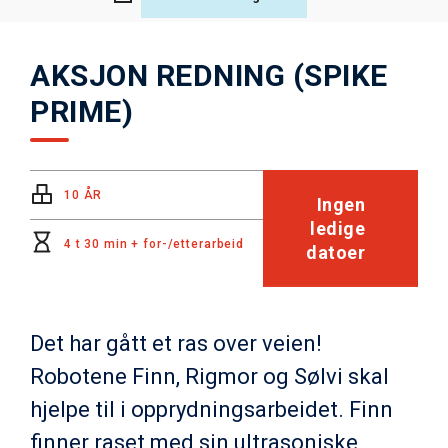
AKSJON REDNING (SPIKE
PRIME)
10 ÅR
Ingen
ledige
4 t 30 min + for-/etterarbeid
datoer
Det har gått et ras over veien!
Robotene Finn, Rigmor og Sølvi skal
hjelpe til i opprydningsarbeidet. Finn
finner raset med sin ultrasoniske