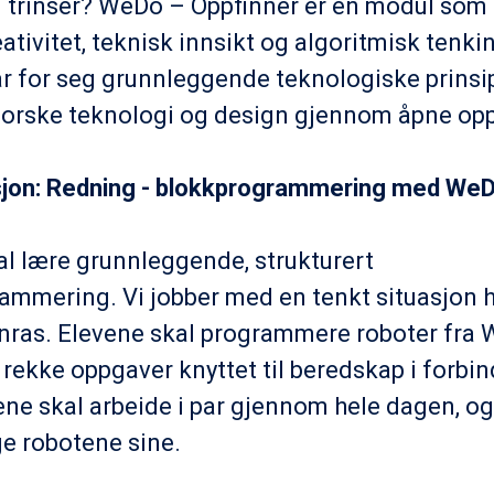
g trinser? WeDo – Oppfinner er en modul som 
ativitet, teknisk innsikt og algoritmisk tenki
r for seg grunnleggende teknologiske prinsip
forske teknologi og design gjennom åpne op
ksjon: Redning - blokkprogrammering med WeD
al lære grunnleggende, strukturert
ammering. Vi jobber med en tenkt situasjon h
inras. Elevene skal programmere roboter fra W
 rekke oppgaver knyttet til beredskap i forbi
ene skal arbeide i par gjennom hele dagen, og
e robotene sine.