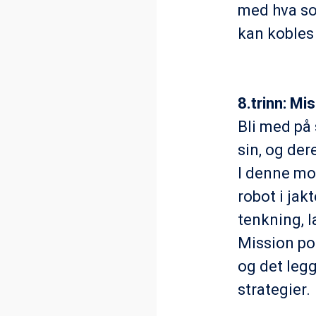
med hva so
kan kobles
8.trinn: Mi
Bli med på 
sin, og der
I denne mo
robot i jak
tenkning, 
Mission po
og det leg
strategier.