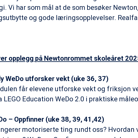
gi. Vi har som mål at de som besøker Newton,
gsutbytte og gode læringsopplevelser. Realfag
ver opplegg på Newtonrommet skoleåret 202
illy WeDo utforsker vekt (uke 36, 37)
ulen får elevene utforske vekt og friksjon v
ra LEGO Education WeDo 2.0 i praktiske måle
Do – Oppfinner (uke 38, 39, 41,42)
ngerer motoriserte ting rundt oss? Hvordan v