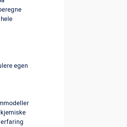
på
 beregne
 hele
ulere egen
ommodeller
å kjemiske
 erfaring