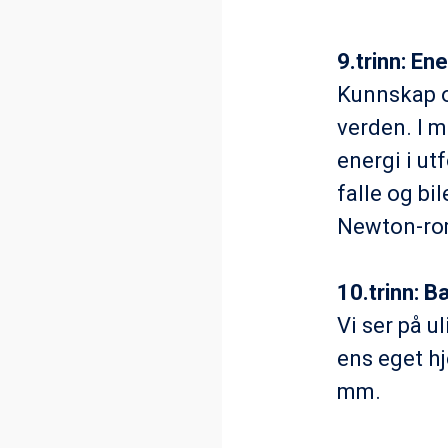
9.trinn: En
Kunnskap o
verden. I 
energi i utf
falle og bi
Newton-ro
10.trinn: B
Vi ser på u
ens eget hj
mm.