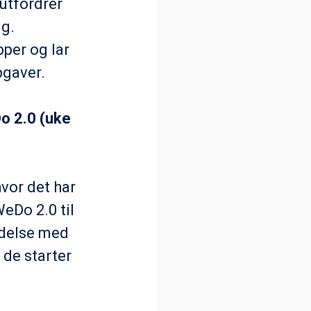
utfordrer
ng.
per og lar
pgaver.
o 2.0 (uke
vor det har
eDo 2.0 til
ndelse med
 de starter