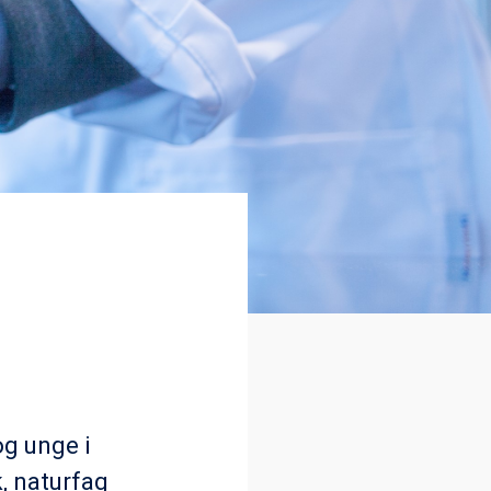
og unge i
k, naturfag