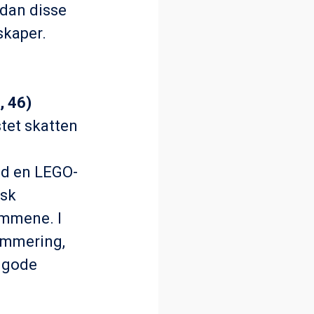
dan disse
nskaper.
, 46)
stet skatten
ed en LEGO-
isk
ammene. I
ammering,
v gode