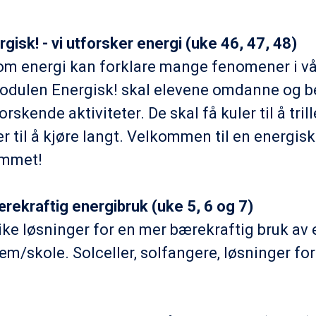
ergisk! - vi utforsker energi (uke 46, 47, 48)
m energi kan forklare mange fenomener i vå
modulen Energisk! skal elevene omdanne og b
orskende aktiviteter. De skal få kuler til å trille
ler til å kjøre langt. Velkommen til en energis
mmet!
ærekraftig energibruk (uke 5, 6 og 7)
like løsninger for en mer bærekraftig bruk av e
em/skole. Solceller, solfangere, løsninger for