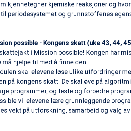
m kjennetegner kjemiske reaksjoner og hvor
 til periodesystemet og grunnstoffenes ege
ssion possible - Kongens skatt (uke 43, 44, 45
skattejakt i Mission possible! Kongen har mi
e må hjelpe til med å finne den.
dulen skal elevene løse ulike utfordringer m
ten på kongens skatt. De skal øve på algoritm
lage programmer, og teste og forbedre progr
ssible vil elevene lære grunnleggende progr
ges vekt på utforskning, samarbeid og valg a