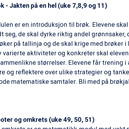
røk - Jakten på en hel (uke 7,8,9 og 11)
en er en introduksjon til brøk. Elevene skal
t seg, de skal dyrke riktig andel grønnsaker, 
øker på tallinja og de skal krige med brøker i k
 varierte aktiviteter og konkreter skal eleve
ammenlikne størrelser. Elevene får trening i 
 og reflektere over ulike strategier og tank
de matematiske samtaler. Bli med på brøkjak
boter og omkrets (uke 49, 50, 51)