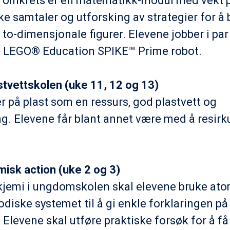
 omkrets er en matematikk-modul med vekt 
e samtaler og utforsking av strategier for å
to-dimensjonale figurer. Elevene jobber i par
 LEGO® Education SPIKE™ Prime robot.
astvettskolen (uke 11, 12 og 13)
r på plast som en ressurs, god plastvett og
ng. Elevene får blant annet være med å resirk
emisk action (uke 2 og 3)
kjemi i ungdomskolen skal elevene bruke at
odiske systemet til å gi enkle forklaringen p
 Elevene skal utføre praktiske forsøk for å få