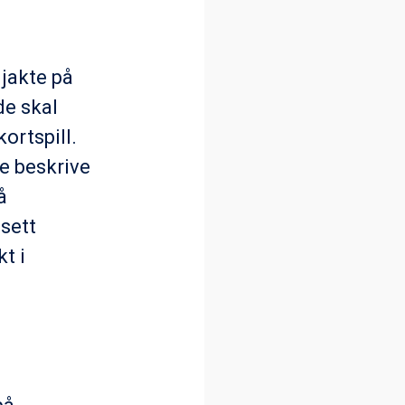
 jakte på
de skal
ortspill.
ne beskrive
å
esett
t i