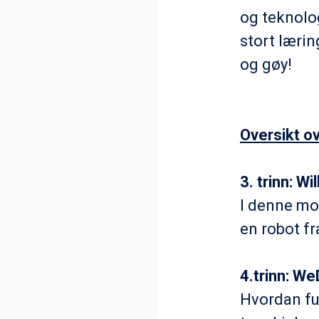
og teknolo
stort lærin
og gøy!
Oversikt o
3. trinn: W
I denne mod
en robot f
4.trinn: We
Hvordan fu