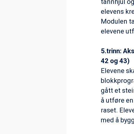
tannhjul o
elevens kre
Modulen ta
elevene ut
5.trinn: A
42 og 43)
Elevene sk
blokkprogr
gått et ste
å utføre en
raset. Elev
med å bygg