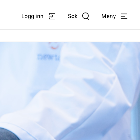
Logg inn
Søk
Meny