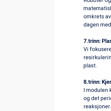
Roboter og
matematisk
omkrets av 
dagen med
7.trinn: Pl
Vi fokusere
resirkuleri
plast.
8.trinn: Kj
I modulen 
og det peri
reaksjoner.