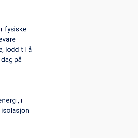
r fysiske
evare
, lodd til å
k dag på
nergi, i
 isolasjon