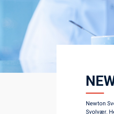
NEW
Newton Svol
Svolvær. He