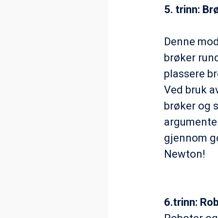
5. trinn: B
Denne modul
brøker rund
plassere br
Ved bruk av
brøker og s
argumentere
gjennom go
Newton!
6.trinn: Ro