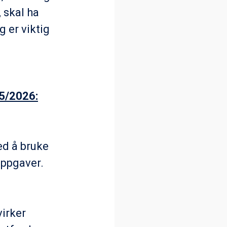
 skal ha
 er viktig
5/2026:
ed å bruke
oppgaver.
irker