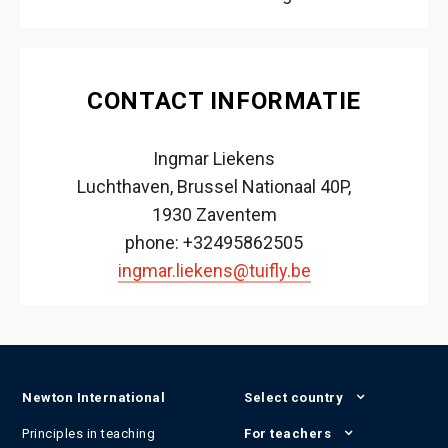
CONTACT INFORMATIE
Ingmar Liekens
Luchthaven, Brussel Nationaal 40P,
1930 Zaventem
phone: +32495862505
ingmar.liekens@tuifly.be
Newton International
Select country
Principles in teaching
For teachers