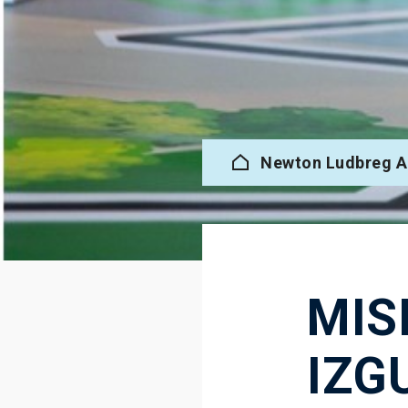
Newton Ludbreg A
MIS
IZG