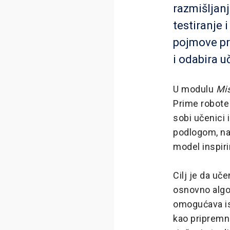
razmišljanj
testiranje 
pojmove pr
i odabira u
U modulu
Mis
Prime robote
sobi učenici
podlogom, nav
model inspir
Cilj je da uč
osnovno algo
omogućava ist
kao pripremnu