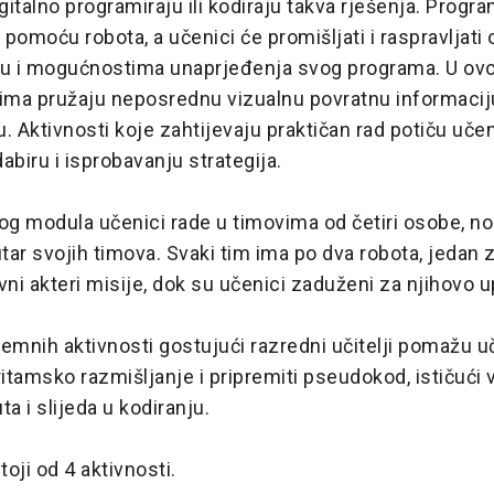
gitalno programiraju ili kodiraju takva rješenja. Progra
e pomoću robota, a učenici će promišljati i raspravljati 
ju i mogućnostima unaprjeđenja svog programa. U o
cima pružaju neposrednu vizualnu povratnu informaci
. Aktivnosti koje zahtijevaju praktičan rad potiču uče
abiru i isprobavanju strategija.
og modula učenici rade u timovima od četiri osobe, no
ar svojih timova. Svaki tim ima po dva robota, jedan z
vni akteri misije, dok su učenici zaduženi za njihovo u
emnih aktivnosti gostujući razredni učitelji pomažu 
ritamsko razmišljanje i pripremiti pseudokod, ističući
a i slijeda u kodiranju.
oji od 4 aktivnosti.