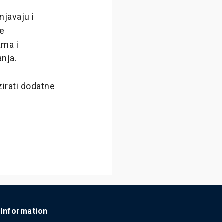
njavaju i
ve
ama i
anja.
zirati dodatne
Information