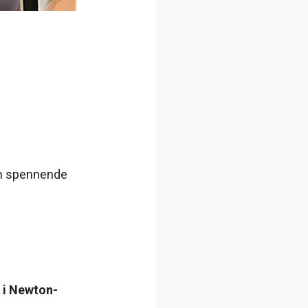
dem spennende
k i Newton-