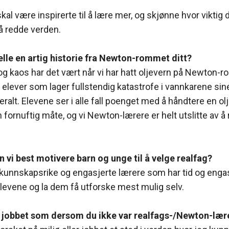
?
kal være inspirerte til å lære mer, og skjønne hvor viktig
å redde verden.
elle en artig historie fra Newton-rommet ditt?
og kaos har det vært når vi har hatt oljevern på Newton-
n elever som lager fullstendig katastrofe i vannkarene sine
veralt. Elevene ser i alle fall poenget med å håndtere en o
 fornuftig måte, og vi Newton-lærere er helt utslitte av å
 vi best motivere barn og unge til å velge realfag?
kunnskapsrike og engasjerte lærere som har tid og engas
evene og la dem få utforske mest mulig selv.
du jobbet som dersom du ikke var realfags-/Newton-læ