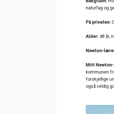
Bakgrunn:
Hov
naturfag og g
På privaten:
G
Alder:
48 år, 
Newton-lærer
Mitt Newton
kommunen fra 3
forskjellige u
også veldig go