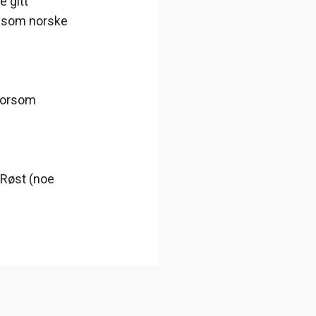
e gitt
et som norske
 morsom
g Røst (noe