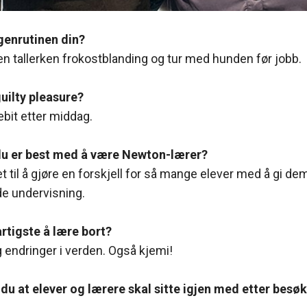
genrutinen din?
en tallerken frokostblanding og tur med hunden før jobb.
guilty pleasure?
ebit etter middag.
du er best med å være Newton-lærer?
t til å gjøre en forskjell for så mange elever med å gi 
de undervisning.
artigste å lære bort?
 endringer i verden. Også kjemi!
du at elever og lærere skal sitte igjen med etter besø