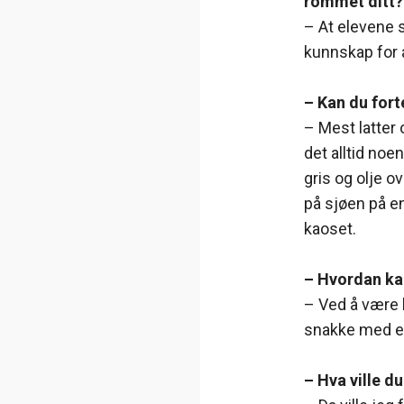
rommet ditt
– At elevene s
kunnskap for 
– Kan du fort
– Mest latter 
det alltid noe
gris og olje o
på sjøen på en
kaoset.
– Hvordan kan
– Ved å være 
snakke med el
– Hva ville 