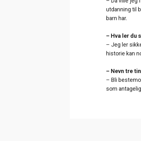
– Da ville jeg 
utdanning til
barn har.
– Hva ler du 
– Jeg ler sikk
historie kan n
– Nevn tre ti
– Bli bestemor
som antageligv