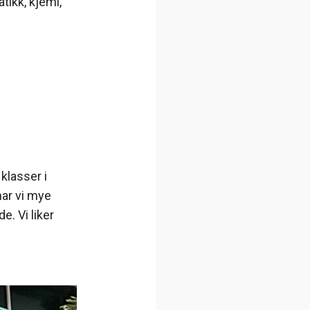
tikk, kjemi,
klasser i
har vi mye
. Vi liker