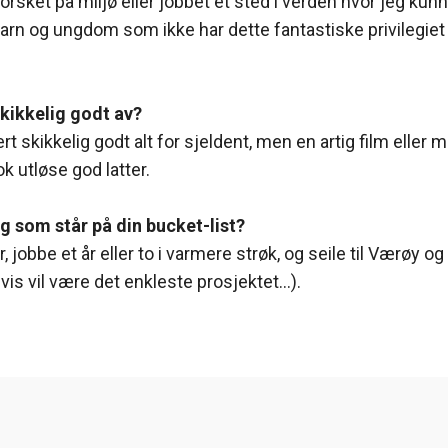
forsket på miljø eller jobbet et sted i verden hvor jeg kunn
 barn og ungdom som ikke har dette fantastiske privilegi
skikkelig godt av?
ert skikkelig godt alt for sjeldent, men en artig film eller
ok utløse god latter.
ng som står på din bucket-list?
, jobbe et år eller to i varmere strøk, og seile til Værøy o
is vil være det enkleste prosjektet…).