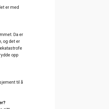
 det er med
rommet. Da er
, og det er
ljekatastrofe
 rydde opp
jement til å
rer?