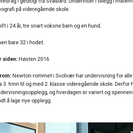
edfag i geologi fra Svalbard. Underviser i tillegg i matema
eografi på videregående skole.
ift i 24 år, tre snart voksne barn og en hund.
men bare 32 i hodet.
 siden:
Høsten 2016
-rom:
Newton-rommet i Svolvær har undervisning for alle 
. trinn til og med 2. klasse videregående skole. Derfor 
ndervisningsopplegg, og hverdagen er variert og spennende
dt å lage nye opplegg.