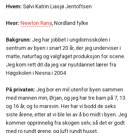
Hvem:
Sølvi Katrin Liasjø Jentoftsen
Hvor:
Newton Rana
, Nordland fylke
Bakgrunn:
Jeg har jobbet i ungdomsskolen i
sentrum av byen i snart 20 år, der jeg underviser i
matte, naturfag og valgfaget produksjon for scene.
Jeg kom rett dit da jeg var nyutdannet lærer fra
Høgskolen i Nesna i 2004
På privaten:
Jeg bor en mil utenfor byen sammen
med mannen min, Ørjan, og jeg har tre barn på 7, 13
og 16 år, og to marsvin. Her har vi bodd de seks
siste årene, etter at vi ble lei av å bo midt i byen. Jeg
kommer opprinnelig fra skogen selv, så det er godt
med ro rundt ørene, og luft rundt huset.