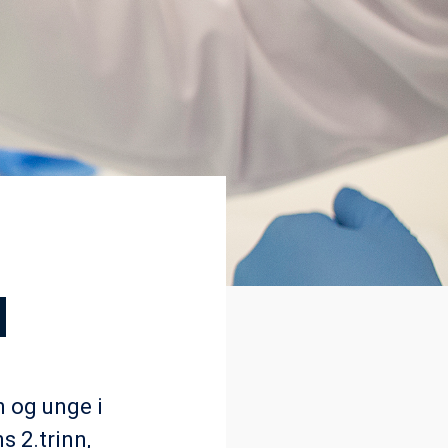
M
n og unge i
s 2.trinn,