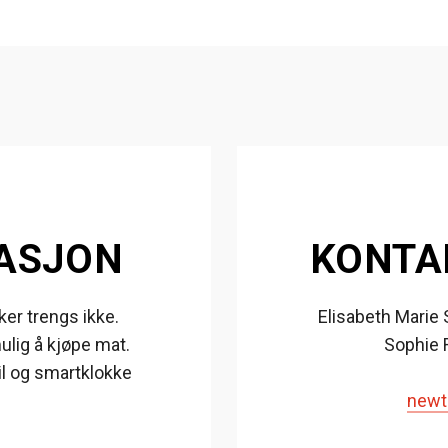
ASJON
KONTA
ker trengs ikke.
Elisabeth Mari
lig å kjøpe mat.
Sophie 
il og smartklokke
newt