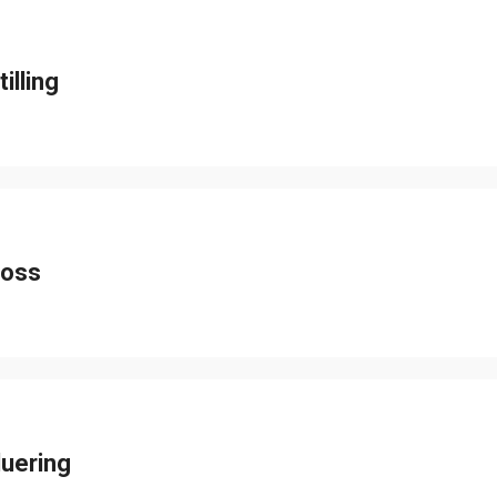
illing
oss
luering