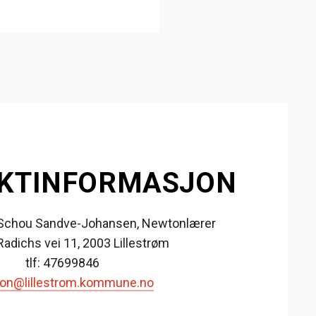
KTINFORMASJON
e Schou Sandve-Johansen, Newtonlærer
Radichs vei 11, 2003 Lillestrøm
tlf: 47699846
on@lillestrom.kommune.no