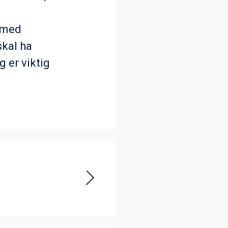
d med
skal ha
 er viktig