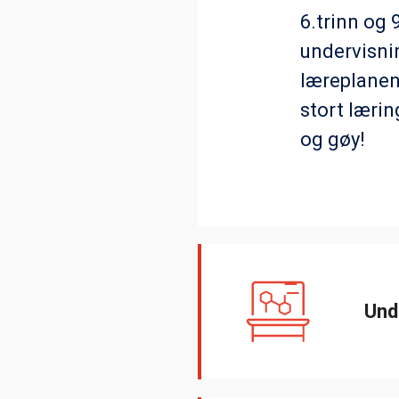
6.trinn og 
undervisni
læreplanen
stort lærin
og gøy!
Und