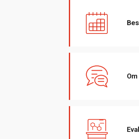
Best
Om 
Eva