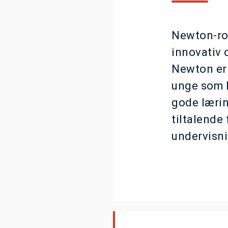
Newton-rom
innovativ 
Newton er 
unge som b
gode lærin
tiltalende
undervisn