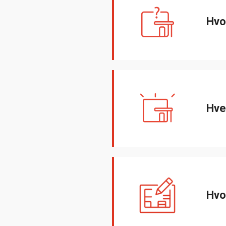
Hvo
Hve
Hvo