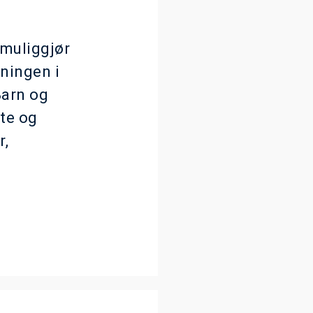
 muliggjør
sningen i
Barn og
te og
r,