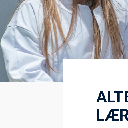
ALT
LÆR